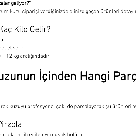
alar geliyor?”
üm kuzu siparişi verdiğinizde elinize geçen ürünleri detaylı
aç Kilo Gelir?
u:
et et verir
 – 12 kg aralığındadır
zunun İçinden Hangi Parç
arak kuzuyu profesyonel şekilde parçalayarak şu ürünleri ayr
Pirzola
 en çok tercih edilen yumuşak bölüm.