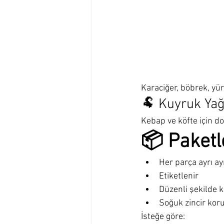
Karaciğer, böbrek, yür
🐏 Kuyruk Yağ
Kebap ve köfte için doğ
📦 Paketl
Her parça ayrı ay
Etiketlenir
Düzenli şekilde k
Soğuk zincir koru
İsteğe göre: