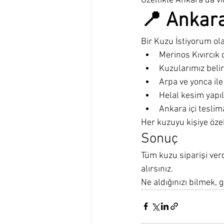
Özellikle Ankara’da vil
📍 Ankara
Bir Kuzu İstiyorum ol
Merinos Kıvırcık c
Kuzularımız beli
Arpa ve yonca ile
Helal kesim yapıl
Ankara içi teslim
Her kuzuyu kişiye özel
Sonuç
Tüm kuzu siparişi verd
alırsınız.
Ne aldığınızı bilmek,