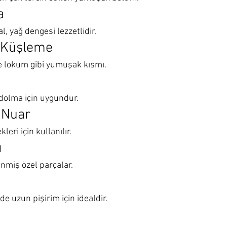
a
al, yağ dengesi lezzetlidir.
– Küşleme
e lokum gibi yumuşak kısmı.
dolma için uygundur.
– Nuar
eri için kullanılır.
ı
enmiş özel parçalar.
e uzun pişirim için idealdir.