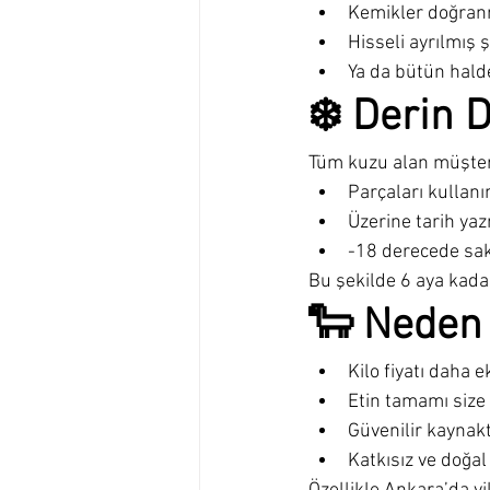
Kemikler doğran
Hisseli ayrılmış 
Ya da bütün halde
❄️ Derin 
Tüm kuzu alan müşter
Parçaları kullanı
Üzerine tarih ya
-18 derecede sa
Bu şekilde 6 aya kada
🐑 Neden
Kilo fiyatı daha 
Etin tamamı size a
Güvenilir kaynakt
Katkısız ve doğal 