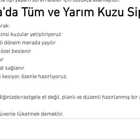
la tipi yaşam süren aileler için oldukça avantajlıdır.
’da Tüm ve Yarım Kuzu Sip
arak:
insi kuzular yetiştiriyoruz
rli dönem merada yayılır
 özel beslenir
ır
at sağlanır
 kesiyor, özenle hazırlıyoruz.
iğinizde;rastgele et değil, planlı ve düzenli hazırlanmış bir a
 güvenle tüketmek demektir.