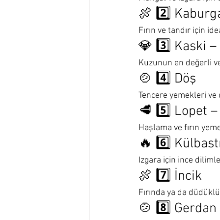
🍖 2️⃣ Kaburg
Fırın ve tandır için ide
💎 3️⃣ Kaski 
Kuzunun en değerli v
🍲 4️⃣ Döş
Tencere yemekleri ve 
🥩 5️⃣ Lopet 
Haşlama ve fırın yemekl
🔥 6️⃣ Külbast
Izgara için ince diliml
🍖 7️⃣ İncik
Fırında ya da düdüklüd
🍲 8️⃣ Gerdan