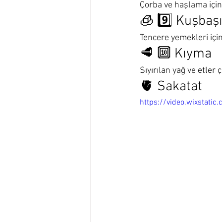
Çorba ve haşlama için 
🧊 9️⃣ Kuşbaş
Tencere yemekleri içi
🥩 🔟 Kıyma
Sıyırılan yağ ve etler 
🫀 Sakatat
https://video.wixsta