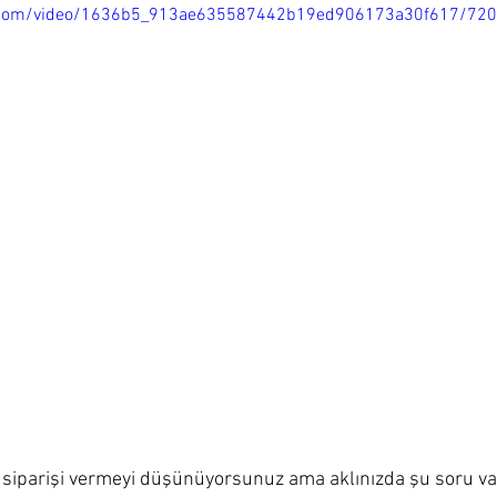
tic.com/video/1636b5_913ae635587442b19ed906173a30f617/72
 siparişi vermeyi düşünüyorsunuz ama aklınızda şu soru va