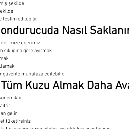
mış şekilde
şekilde
 teslim edilebilir
Dondurucuda Nasıl Saklanı
ilerimize önerimiz:
m sıklığına göre ayırmak
zmak
klamak
r güvenle muhafaza edilebilir.
 Tüm Kuzu Almak Daha Ava
ekonomiktir
ittir
an gelir
et tüketirsiniz