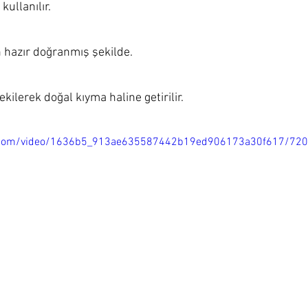
kullanılır.
ı
n hazır doğranmış şekilde.
çekilerek doğal kıyma haline getirilir.
tic.com/video/1636b5_913ae635587442b19ed906173a30f617/72