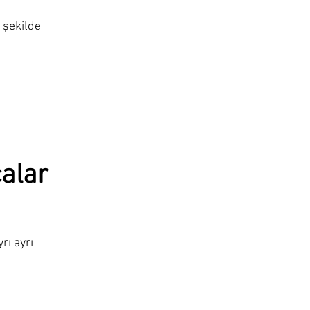
 şekilde 
alar 
ı ayrı 