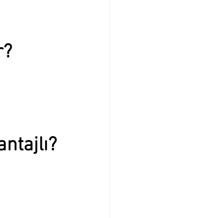
r?
ntajlı?