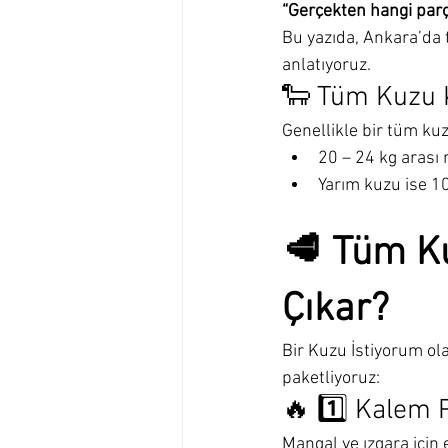
“Gerçekten hangi parç
Bu yazıda, Ankara’da t
anlatıyoruz.
🐑 Tüm Kuzu K
Genellikle bir tüm kuz
20 – 24 kg arası n
Yarım kuzu ise 10
🥩 Tüm Ku
Çıkar?
Bir Kuzu İstiyorum ol
paketliyoruz:
🔥 1️⃣ Kalem 
Mangal ve ızgara için