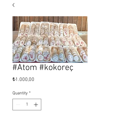
#Atom #kokoreç
Price
₺1.000,00
Quantity
*
Add to Cart